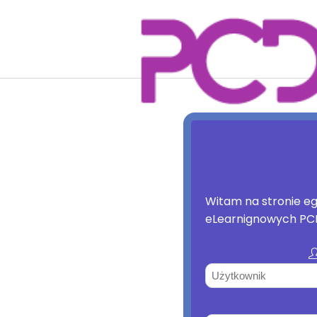
Głó
Witam na stronie e
eLearnignowych P