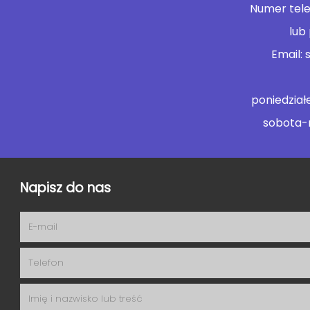
Numer tele
lub
Email: 
poniedziałe
sobota-n
Napisz do nas